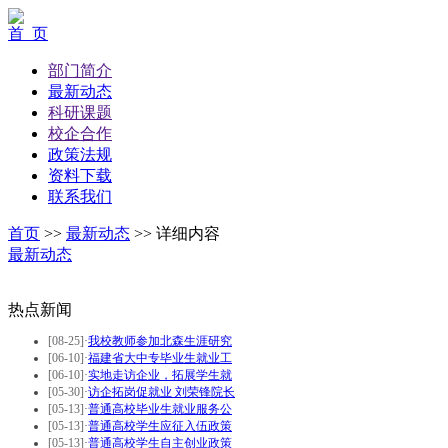
首 页
部门简介
最新动态
科研课题
校企合作
政策法规
资料下载
联系我们
首页
>>
最新动态
>>
详细内容
最新动态
热点新闻
[08-25]
·
我校教师参加北森生涯研究
[06-10]
·
福建省大中专毕业生就业工
[06-10]
·
实地走访企业，拓展学生就
[05-30]
·
访企拓岗促就业 刘荣锋院长
[05-13]
·
普通高校毕业生就业服务公
[05-13]
·
普通高校学生应征入伍政策
[05-13]
·
普通高校学生自主创业政策